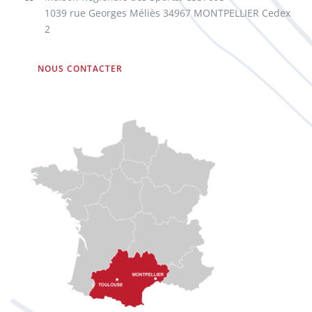
1039 rue Georges Méliès 34967 MONTPELLIER Cedex
2
NOUS CONTACTER