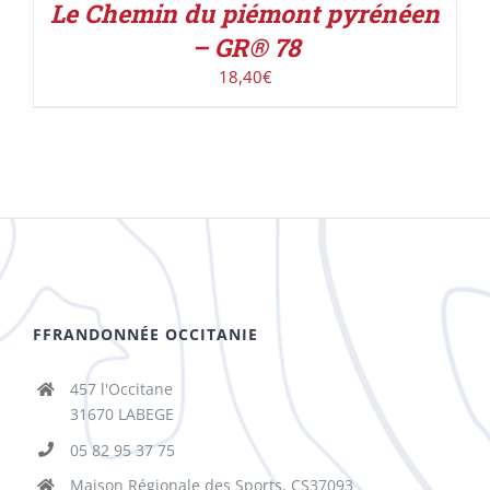
Le Chemin du piémont pyrénéen
– GR® 78
18,40
€
FFRANDONNÉE OCCITANIE
457 l'Occitane
31670 LABEGE
05 82 95 37 75
Maison Régionale des Sports, CS37093