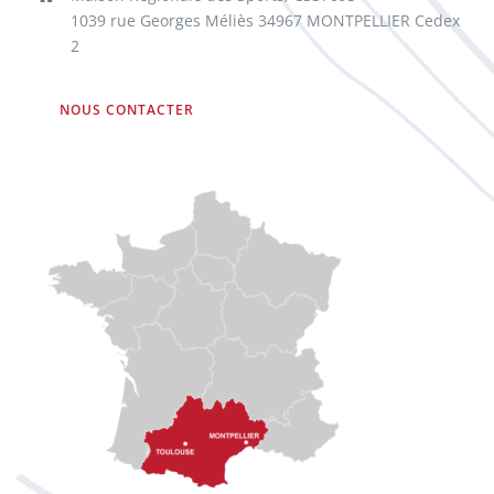
1039 rue Georges Méliès 34967 MONTPELLIER Cedex
2
NOUS CONTACTER