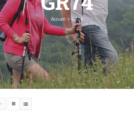
GR74
Accueil
GR74