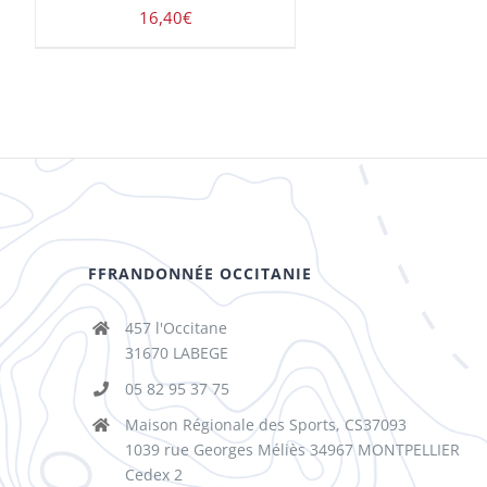
16,40
€
FFRANDONNÉE OCCITANIE
457 l'Occitane
31670 LABEGE
05 82 95 37 75
Maison Régionale des Sports, CS37093
1039 rue Georges Méliès 34967 MONTPELLIER
Cedex 2