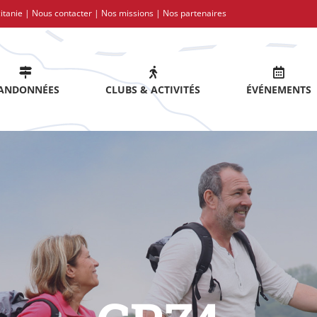
itanie |
Nous contacter
|
Nos missions
|
Nos partenaires
ANDONNÉES
CLUBS & ACTIVITÉS
ÉVÉNEMENTS