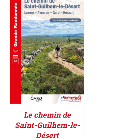
AJOUTER AU PANIER
/
DÉTAILS
Le chemin de
Saint-Guilhem-le-
Désert