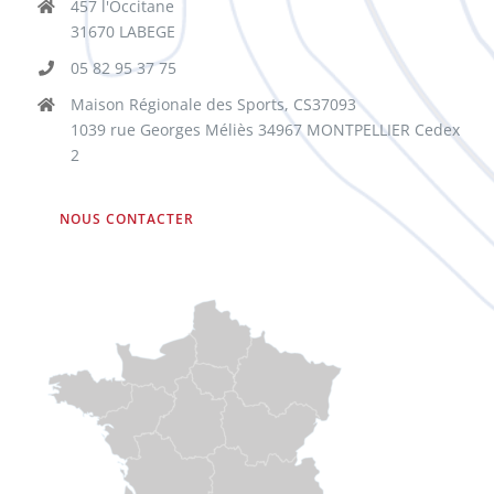
457 l'Occitane
31670 LABEGE
05 82 95 37 75
Maison Régionale des Sports, CS37093
1039 rue Georges Méliès 34967 MONTPELLIER Cedex
2
NOUS CONTACTER