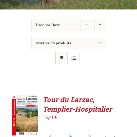
Trier par
Date
Montrer
30 produits
Tour du Larzac,
AJOUTER
Templier-Hospitalier
AU
PANIER
16,40
€
/
DÉTAILS
®
®
®