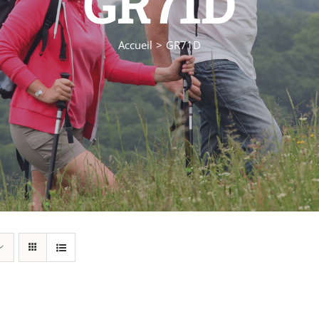
GR71D
Accueil
GR71D