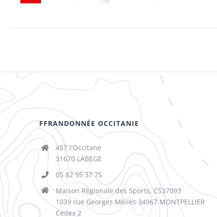
FFRANDONNÉE OCCITANIE
457 l'Occitane
31670 LABEGE
05 82 95 37 75
Maison Régionale des Sports, CS37093
1039 rue Georges Méliès 34967 MONTPELLIER
Cedex 2