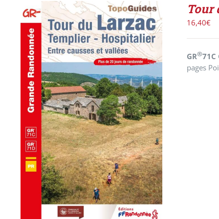
Tour 
16,40
€
®
GR
71C
pages Po
AJOUTER AU PANIER
/
DÉTAILS