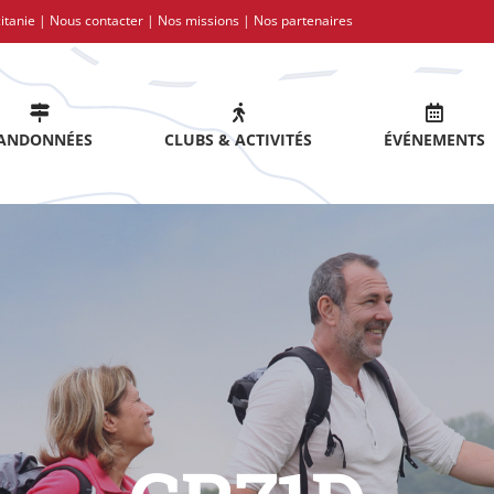
itanie |
Nous contacter
|
Nos missions
|
Nos partenaires
ANDONNÉES
CLUBS & ACTIVITÉS
ÉVÉNEMENTS