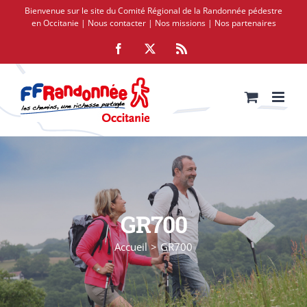
Passer
Bienvenue sur le site du Comité Régional de la Randonnée pédestre
au
en Occitanie |
Nous contacter
|
Nos missions
|
Nos partenaires
contenu
Facebook
X
Rss
GR700
Accueil
GR700