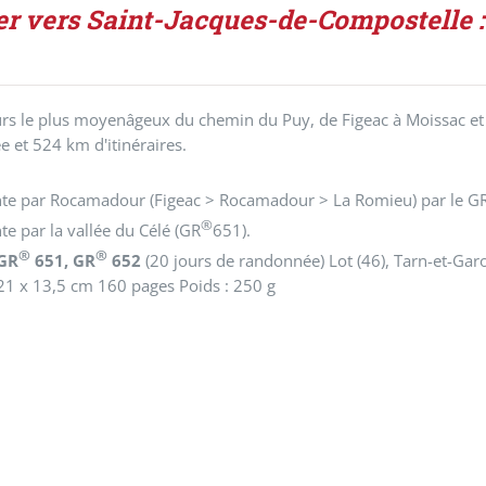
er vers Saint-Jacques-de-Compostelle 
rs le plus moyenâgeux du chemin du Puy, de Figeac à Moissac et
 et 524 km d'itinéraires.
ante par Rocamadour (Figeac > Rocamadour > La Romieu) par le G
®
nte par la vallée du Célé (GR
651).
®
®
 GR
651, GR
652
(20 jours de randonnée)
Lot (46), Tarn-et-Gar
21 x 13,5 cm 160 pages Poids : 250 g