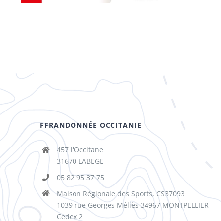
FFRANDONNÉE OCCITANIE
457 l'Occitane
31670 LABEGE
05 82 95 37 75
Maison Régionale des Sports, CS37093
1039 rue Georges Méliès 34967 MONTPELLIER
Cedex 2