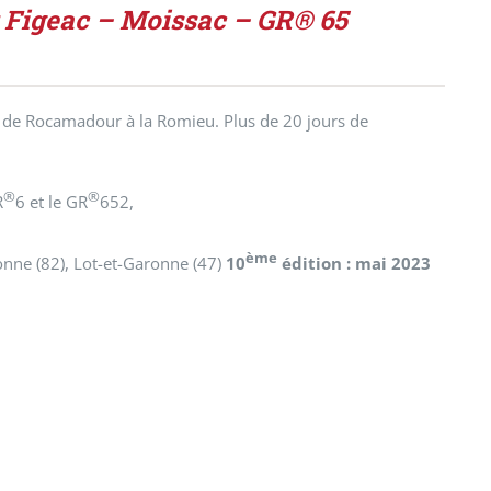
: Figeac – Moissac – GR® 65
 de Rocamadour à la Romieu. Plus de 20 jours de
®
®
R
6 et le GR
652,
ème
onne (82), Lot-et-Garonne (47)
10
édition : mai 2023