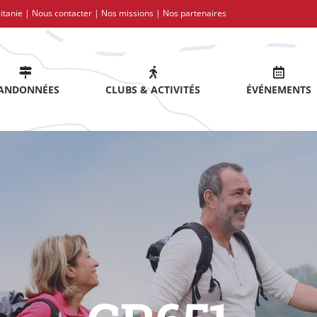
itanie |
Nous contacter
|
Nos missions
|
Nos partenaires
ANDONNÉES
CLUBS & ACTIVITÉS
ÉVÉNEMENTS