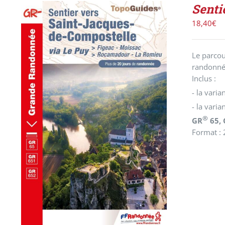
Senti
18,40
€
Le parcou
randonnée
Inclus :
- la vari
- la varia
AJOUTER AU PANIER
/
DÉTAILS
®
GR
65,
Format : 