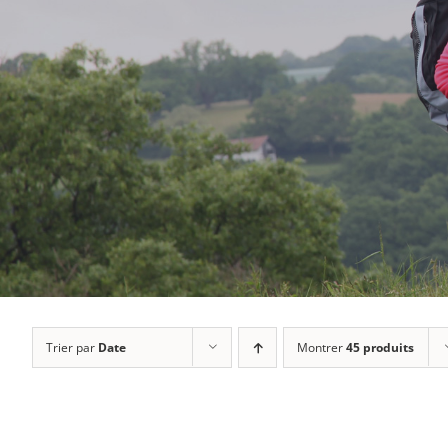
Trier par
Date
Montrer
45 produits