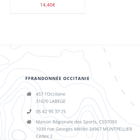
14,40
€
FFRANDONNÉE OCCITANIE
457 l'Occitane
31670 LABEGE
05 82 95 37 75
Maison Régionale des Sports, CS37093
1039 rue Georges Méliès 34967 MONTPELLIER
Cedex 2