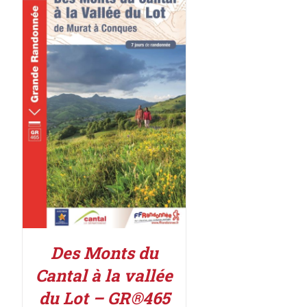
ACHETER LE PRODUIT
/
DÉTAILS
Des Monts du
Cantal à la vallée
du Lot – GR®465