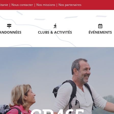
itanie |
Nous contacter
|
Nos missions
|
Nos partenaires
ANDONNÉES
CLUBS & ACTIVITÉS
ÉVÉNEMENTS