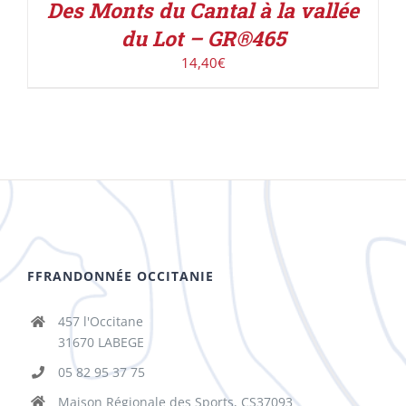
Des Monts du Cantal à la vallée
du Lot – GR®465
14,40
€
FFRANDONNÉE OCCITANIE
457 l'Occitane
31670 LABEGE
05 82 95 37 75
Maison Régionale des Sports, CS37093