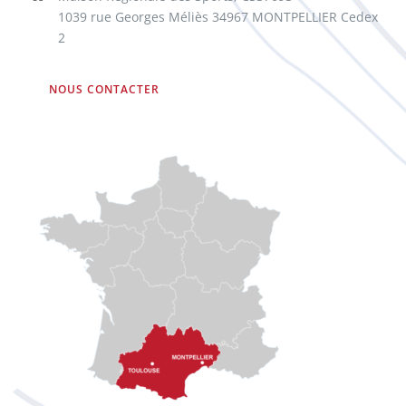
1039 rue Georges Méliès 34967 MONTPELLIER Cedex
2
NOUS CONTACTER