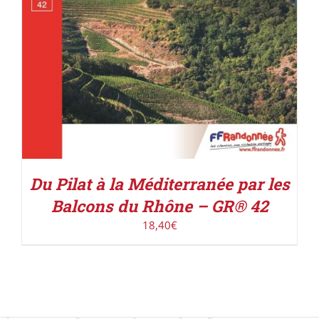
Du Pilat à la Méditerranée par les
Balcons du Rhône – GR® 42
18,40
€