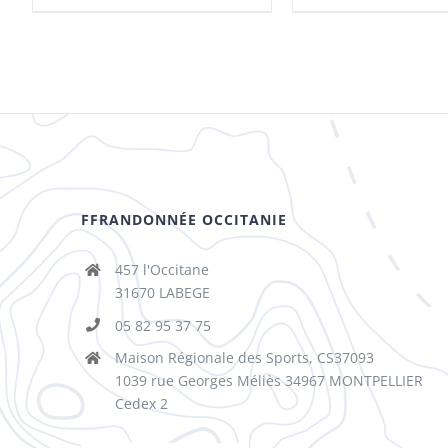
FFRANDONNÉE OCCITANIE
457 l'Occitane
31670 LABEGE
05 82 95 37 75
Maison Régionale des Sports, CS37093
1039 rue Georges Méliès 34967 MONTPELLIER
Cedex 2