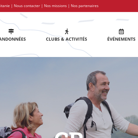
itanie |
Nous contacter
|
Nos missions
|
Nos partenaires
ANDONNÉES
CLUBS & ACTIVITÉS
ÉVÉNEMENTS