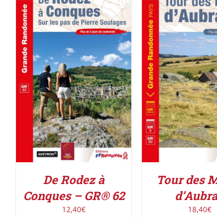
AJOUTER AU PANIER
/
AJOUTER AU PAN
DÉTAILS
DÉTAILS
De Rodez à
Tour des 
Conques – GR® 62
d’Aubr
12,40
€
18,40
€