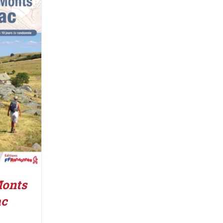
IER
/
Monts
ac