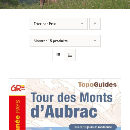
Trier par
Prix
Montrer
15 produits