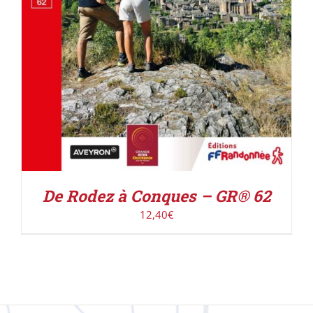
De Rodez à Conques – GR® 62
12,40
€