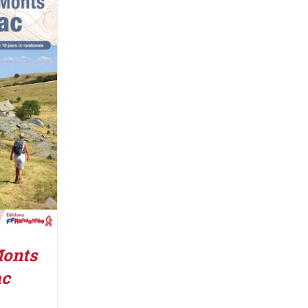
IER
/
Monts
ac