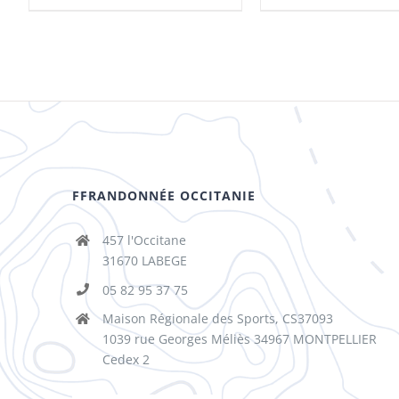
FFRANDONNÉE OCCITANIE
457 l'Occitane
31670 LABEGE
05 82 95 37 75
Maison Régionale des Sports, CS37093
1039 rue Georges Méliès 34967 MONTPELLIER
Cedex 2