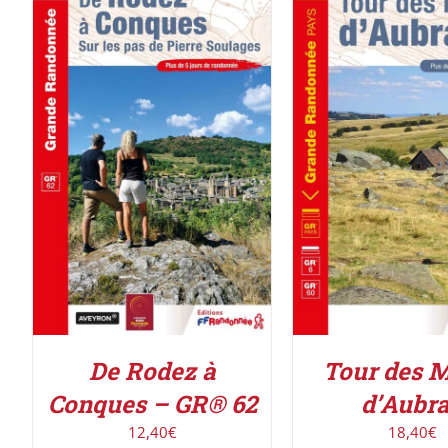
AJOUTER AU PANIER
/
AJOUTER AU PAN
DÉTAILS
DÉTAILS
De Rodez à
Tour des 
Conques – GR® 62
d’Aubr
12,40
€
18,40
€