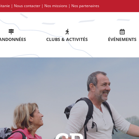
itanie |
Nous contacter
|
Nos missions
|
Nos partenaires
ANDONNÉES
CLUBS & ACTIVITÉS
ÉVÉNEMENTS