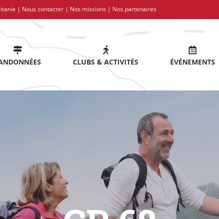
itanie |
Nous contacter
|
Nos missions
|
Nos partenaires
ANDONNÉES
CLUBS & ACTIVITÉS
ÉVÉNEMENTS