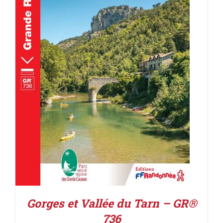
AJOUTER AU PANIER
/
DÉTAILS
Gorges et Vallée du Tarn – GR®
736