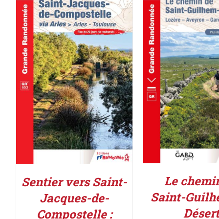
AJOUTER AU PAN
AJOUTER AU PANIER
/
DÉTAILS
DÉTAILS
Le chemi
Sentier vers Saint-
Saint-Guilh
Jacques-de-
Déser
Compostelle :