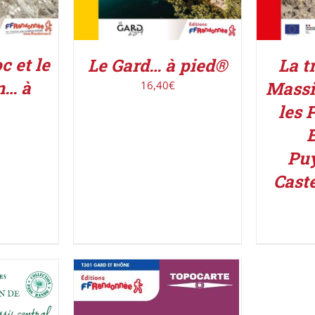
 et le
Le Gard… à pied®
La t
n… à
Massi
16,40
€
les 
B
Puy
Cast