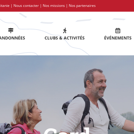
itanie |
Nous contacter
|
Nos missions
|
Nos partenaires
ANDONNÉES
CLUBS & ACTIVITÉS
ÉVÉNEMENTS