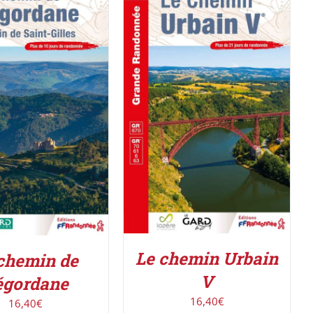
AJOUTER AU PANIER
/
R LE PRODUIT
/
DÉTAILS
DÉTAILS
Le chemin Urbain
chemin de
V
égordane
16,40
€
16,40
€