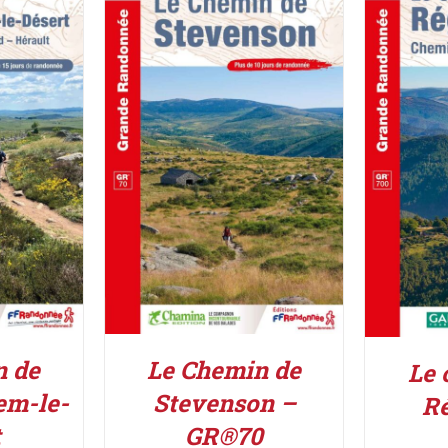
IER
/
AJOUTER AU PANIER
/
ACHETE
DÉTAILS
n de
Le Chemin de
Le 
em-le-
Stevenson –
R
t
GR®70