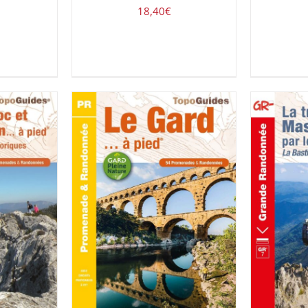
18,40
€
UIT
/
AJOUTER AU PANIER
/
AJOUT
DÉTAILS