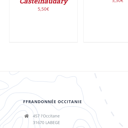
Castelnaudary
5,50
€
5,50
€
FFRANDONNÉE OCCITANIE
457 l'Occitane
31670 LABEGE