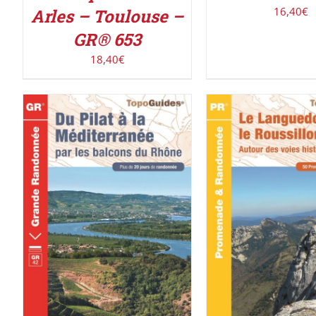
16,40
€
Arles – Toulouse –
GR® 653
18,40
€
ACHETER LE PROD
ACHETER LE PRODUIT
/
DÉTAILS
DÉTAILS