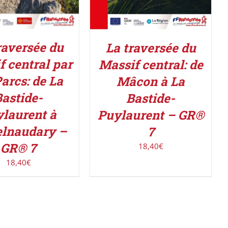
raversée du
La traversée du
f central par
Massif central: de
Parcs: de La
Mâcon à La
astide-
Bastide-
laurent à
Puylaurent – GR®
elnaudary –
7
GR® 7
18,40
€
18,40
€