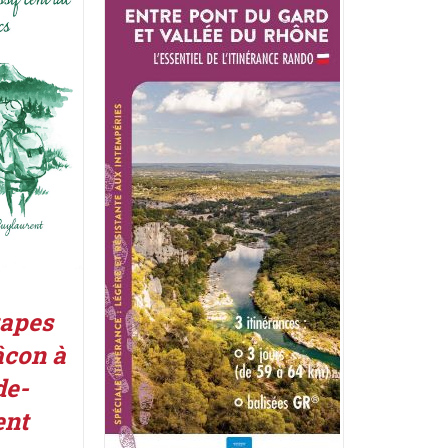
UIT
/
ACHETER LE PRODUIT
/
DÉTAILS
tapes
con à
de-
ent