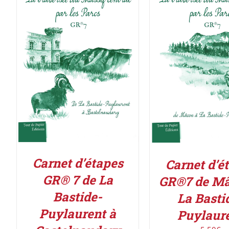
ACHETER LE PRODUIT
/
ACHETER LE PROD
DÉTAILS
DÉTAILS
Carnet d’étapes
Carnet d’é
GR® 7 de La
GR®7 de Mâ
Bastide-
La Basti
Puylaurent à
Puylaur