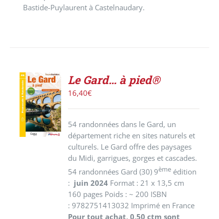
Bastide-Puylaurent à Castelnaudary.
Le Gard… à pied®
AJOUTER
16,40
€
AU
PANIER
/
54 randonnées dans le Gard, un
DÉTAILS
département riche en sites naturels et
culturels. Le Gard offre des paysages
du Midi, garrigues, gorges et cascades.
ème
54 randonnées Gard (30) 9
édition
:
juin 2024
Format : 21 x 13,5 cm
160 pages Poids : ~ 200 ISBN
: 9782751413032 Imprimé en France
Pour tout achat, 0,50 ctm sont