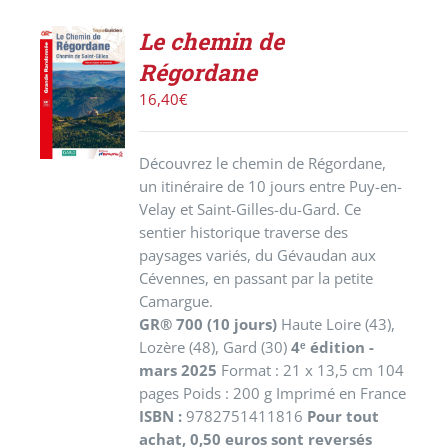
Le chemin de
ACHETER
Régordane
LE
PRODUIT
16,40
€
/
DÉTAILS
Découvrez le chemin de Régordane,
un itinéraire de 10 jours entre Puy-en-
Velay et Saint-Gilles-du-Gard. Ce
sentier historique traverse des
paysages variés, du Gévaudan aux
Cévennes, en passant par la petite
Camargue.
GR® 700 (10 jours)
Haute Loire (43),
Lozère (48), Gard (30)
4ᵉ édition -
mars 2025
Format : 21 x 13,5 cm 104
pages Poids : 200 g Imprimé en France
ISBN :
9782751411816
Pour tout
achat, 0,50 euros sont reversés