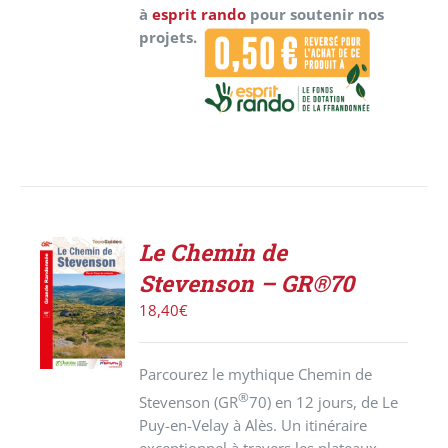
à
esprit rando
pour soutenir nos
projets.
Le Chemin de
AJOUTER
Stevenson – GR®70
AU
PANIER
18,40
€
/
DÉTAILS
Parcourez le mythique Chemin de
®
Stevenson (GR
70) en 12 jours, de Le
Puy-en-Velay à Alès. Un itinéraire