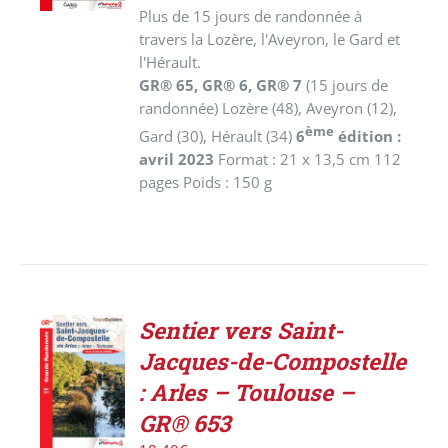
Plus de 15 jours de randonnée à
travers la Lozère, l'Aveyron, le Gard et
l'Hérault.
GR® 65, GR® 6, GR® 7
(15 jours de
randonnée)
Lozère (48), Aveyron (12),
ème
Gard (30), Hérault (34)
6
édition :
avril 2023
Format : 21 x 13,5 cm 112
pages Poids : 150 g
Sentier vers Saint-
AJOUTER
Jacques-de-Compostelle
AU
PANIER
: Arles – Toulouse –
/
GR® 653
DÉTAILS