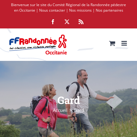
Passer
Bienvenue sur le site du Comité Régional de la Randonnée pédestre
au
en Occitanie |
Nous contacter
|
Nos missions
|
Nos partenaires
contenu
Facebook
X
Rss
Gard
Accueil
Gard