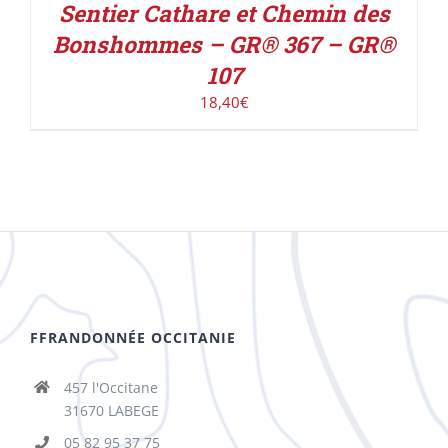
Sentier Cathare et Chemin des
Bonshommes – GR® 367 – GR®
107
18,40
€
FFRANDONNÉE OCCITANIE
457 l'Occitane
31670 LABEGE
05 82 95 37 75