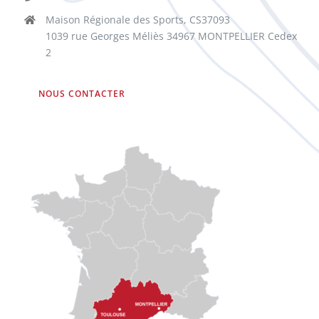
Maison Régionale des Sports, CS37093
1039 rue Georges Méliès 34967 MONTPELLIER Cedex
2
NOUS CONTACTER