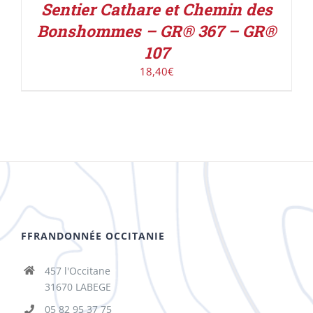
Sentier Cathare et Chemin des
Bonshommes – GR® 367 – GR®
107
18,40
€
FFRANDONNÉE OCCITANIE
457 l'Occitane
31670 LABEGE
05 82 95 37 75