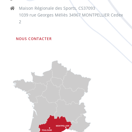
Maison Régionale des Sports, CS37093
1039 rue Georges Méliès 34967 MONTPELLIER Cedex
2
NOUS CONTACTER