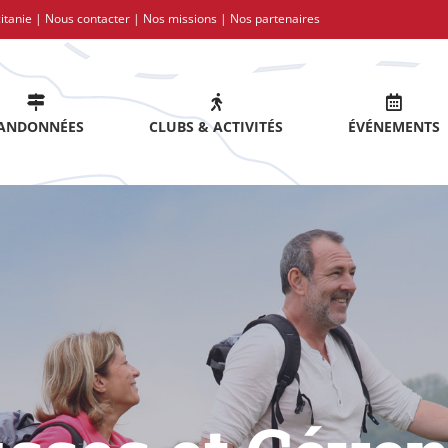
itanie |
Nous contacter
|
Nos missions
|
Nos partenaires
ANDONNÉES
CLUBS & ACTIVITÉS
ÉVÉNEMENTS