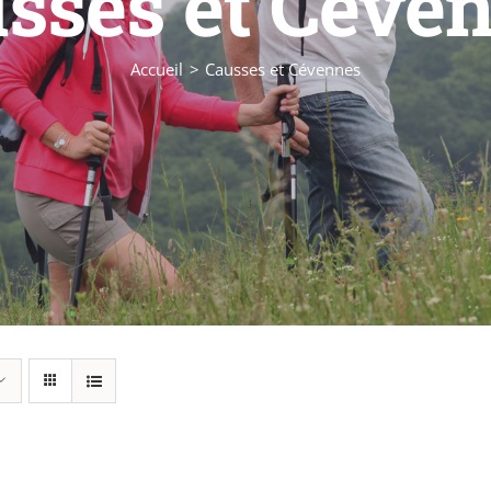
sses et Céve
Accueil
Causses et Cévennes