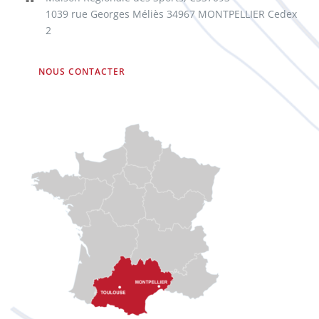
1039 rue Georges Méliès 34967 MONTPELLIER Cedex
2
NOUS CONTACTER