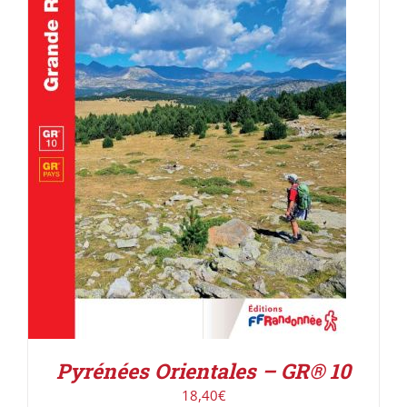
AJOUTER AU PANIER
/
DÉTAILS
Pyrénées Orientales – GR® 10
18,40
€