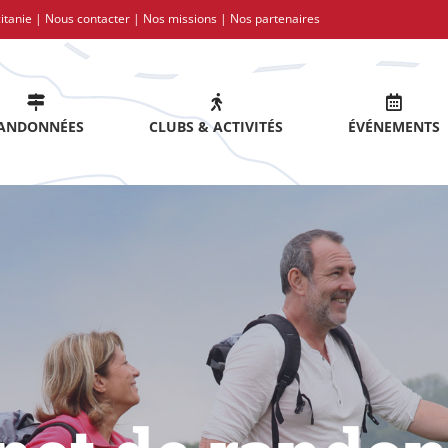
itanie |
Nous contacter
|
Nos missions
|
Nos partenaires
ANDONNÉES
CLUBS & ACTIVITÉS
ÉVÉNEMENTS