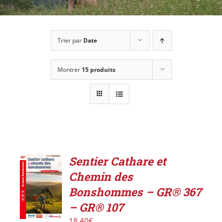
Trier par
Date
Montrer
15 produits
Sentier Cathare et
ACHETER
Chemin des
LE
PRODUIT
Bonshommes – GR® 367
/
– GR® 107
DÉTAILS
18,40
€