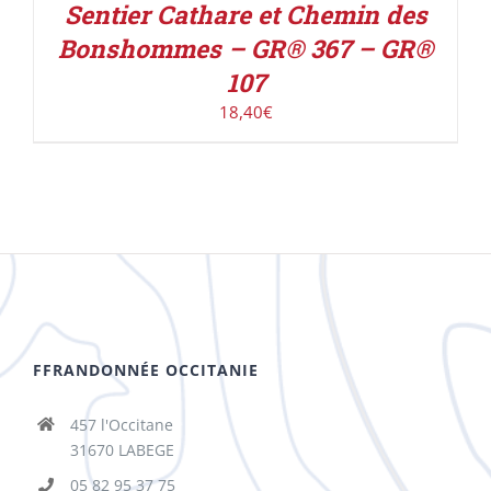
Sentier Cathare et Chemin des
Bonshommes – GR® 367 – GR®
107
18,40
€
FFRANDONNÉE OCCITANIE
457 l'Occitane
31670 LABEGE
05 82 95 37 75