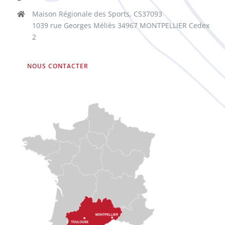
Maison Régionale des Sports, CS37093
1039 rue Georges Méliès 34967 MONTPELLIER Cedex
2
NOUS CONTACTER