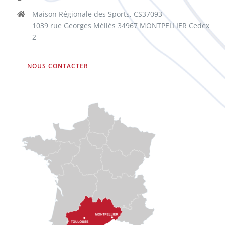
Maison Régionale des Sports, CS37093
1039 rue Georges Méliès 34967 MONTPELLIER Cedex
2
NOUS CONTACTER