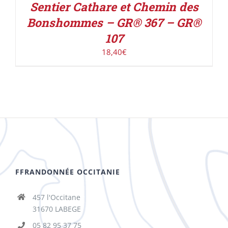
Sentier Cathare et Chemin des
Bonshommes – GR® 367 – GR®
107
18,40
€
FFRANDONNÉE OCCITANIE
457 l'Occitane
31670 LABEGE
05 82 95 37 75