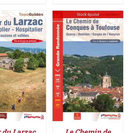
Stock épuisé
ER AU PANIER
/
DÉTAILS
DÉTAILS
 du Larzac,
Le Chemin de