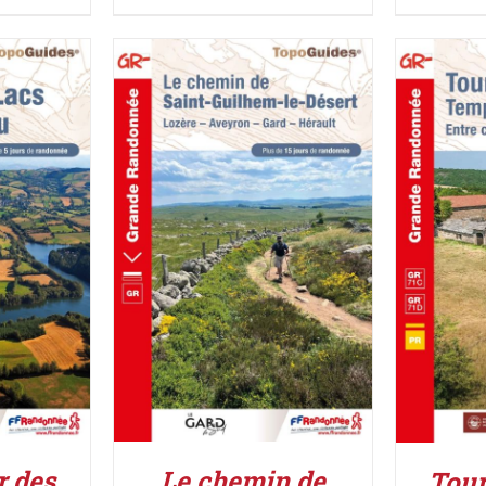
IER
/
AJOUTER AU PANIER
/
AJOUT
DÉTAILS
r des
Le chemin de
Tour