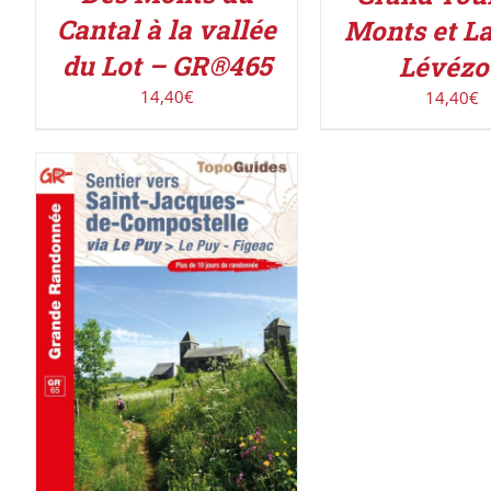
Cantal à la vallée
Monts et L
du Lot – GR®465
Lévézo
14,40
€
14,40
€
AJOUTER AU PANIER
/
DÉTAILS