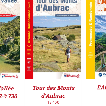
AJOUT
AJOUTER AU PANIER
/
IER
/
DÉTAILS
L’A
Tour des Monts
allée
d’Aubrac
R® 736
18,40
€