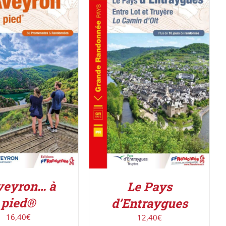
ER AU PANIER
/
ACHETER LE PRODUIT
/
DÉTAILS
DÉTAILS
veyron… à
Le Pays
pied®
d’Entraygues
16,40
€
12,40
€