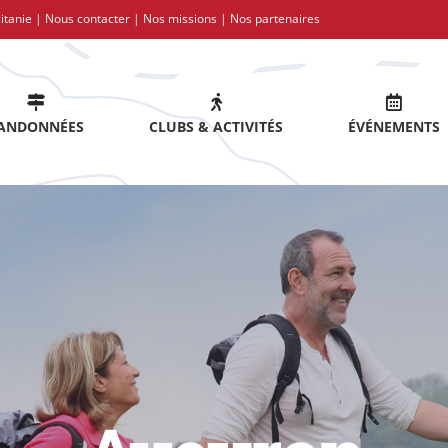
itanie |
Nous contacter
|
Nos missions
|
Nos partenaires
ANDONNÉES
CLUBS & ACTIVITÉS
ÉVÉNEMENTS