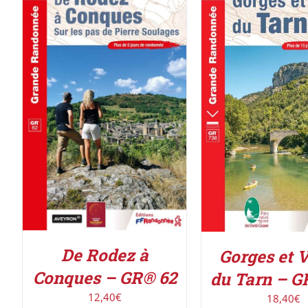
AJOUTER AU PANIER
/
AJOUTER AU PAN
DÉTAILS
DÉTAILS
De Rodez à
Gorges et V
Conques – GR® 62
du Tarn – G
12,40
€
18,40
€