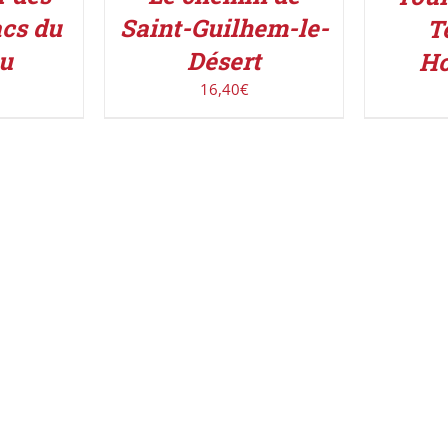
acs du
Saint-Guilhem-le-
T
u
Désert
Ho
16,40
€