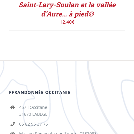
Saint-Lary-Soulan et la vallée
d’Aure… à pied®
12,40
€
FFRANDONNÉE OCCITANIE
457 l'Occitane
31670 LABEGE
05 82 95 37 75
Maison Régionale des Sports, CS37093