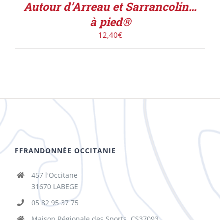
Autour d’Arreau et Sarrancolin…
à pied®
12,40
€
FFRANDONNÉE OCCITANIE
457 l'Occitane
31670 LABEGE
05 82 95 37 75
Maison Régionale des Sports, CS37093