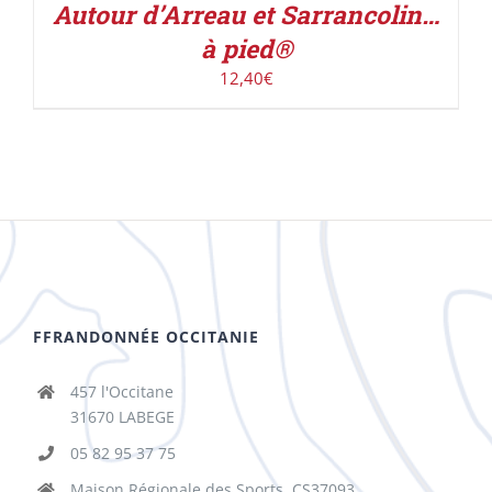
Autour d’Arreau et Sarrancolin…
à pied®
12,40
€
FFRANDONNÉE OCCITANIE
457 l'Occitane
31670 LABEGE
05 82 95 37 75
Maison Régionale des Sports, CS37093