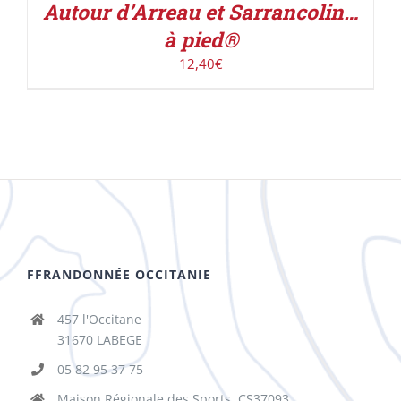
Autour d’Arreau et Sarrancolin…
à pied®
12,40
€
FFRANDONNÉE OCCITANIE
457 l'Occitane
31670 LABEGE
05 82 95 37 75
Maison Régionale des Sports, CS37093