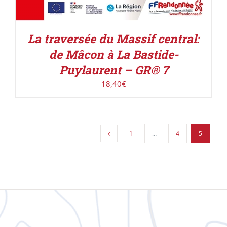
La traversée du Massif central:
de Mâcon à La Bastide-
Puylaurent – GR® 7
18,40
€
1
…
4
5