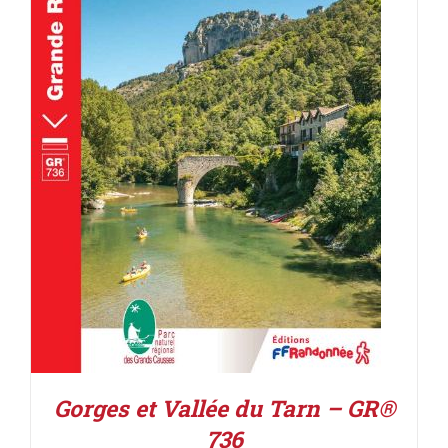
AJOUTER AU PANIER
/
DÉTAILS
Gorges et Vallée du Tarn – GR®
736