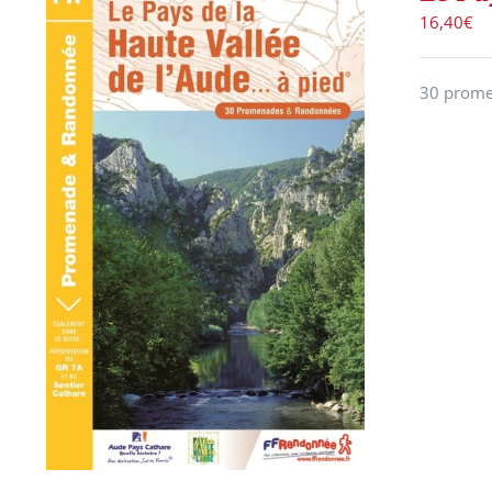
16,40
€
30 promen
ACHETER LE PRODUIT
/
DÉTAILS