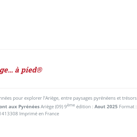
ège… à pied®
nées pour explorer l’Ariège, entre paysages pyrénéens et trésors
ème
ont aux Pyrénées
Ariège (09) 9
édition :
Aout 2025
Format :
1413308 Imprimé en France