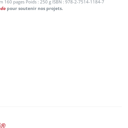
cm 160 pages Poids : 250 g ISBN : 978-2-7514-1184-7
ndo
pour soutenir nos projets.
d®