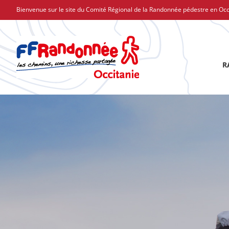
Passer
Bienvenue sur le site du Comité Régional de la Randonnée pédestre en Occ
au
contenu
R