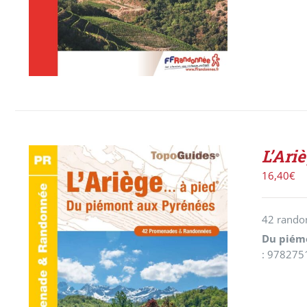
L’Ari
16,40
€
42 randon
Du piém
: 978275
AJOUTER AU PANIER
/
DÉTAILS