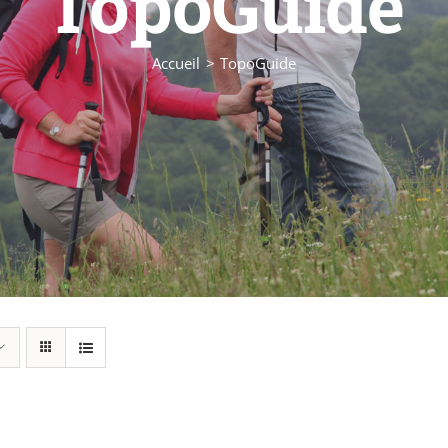
TopoGuide
Accueil
TopoGuide