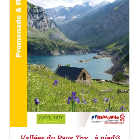
ACHETER LE PRODUIT
/
DÉTAILS
Vallées du Pays Toy… à pied®