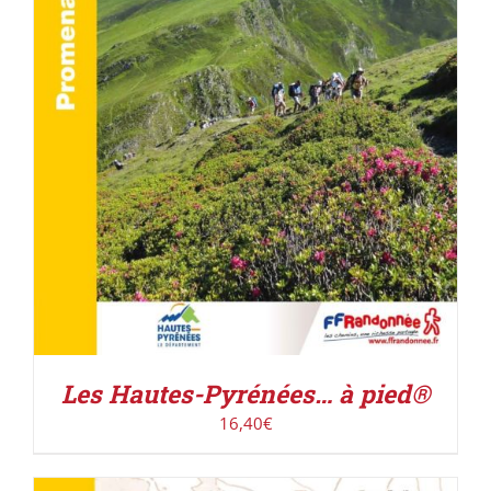
AJOUTER AU PANIER
/
DÉTAILS
Les Hautes-Pyrénées… à pied®
16,40
€