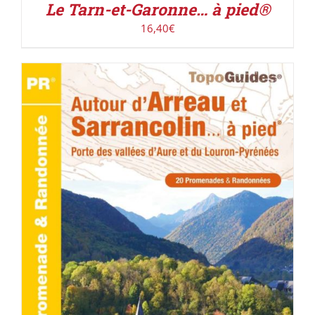
Le Tarn-et-Garonne… à pied®
16,40
€
ACHETER LE PRODUIT
/
DÉTAILS