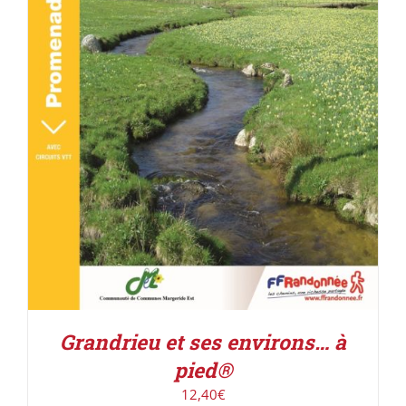
ACHETER LE PRODUIT
/
DÉTAILS
Grandrieu et ses environs… à
pied®
12,40
€