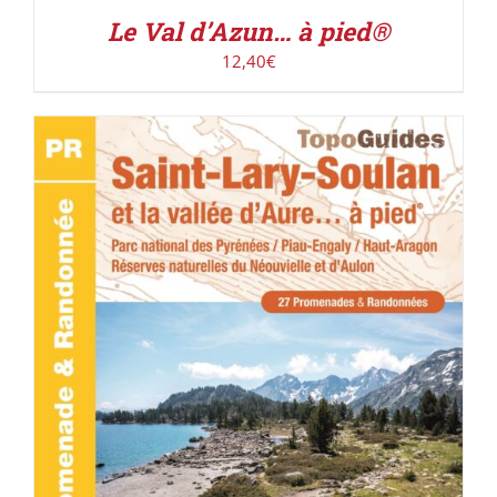
Le Val d’Azun… à pied®
12,40
€
ACHETER LE PRODUIT
/
DÉTAILS