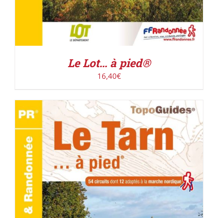
Le Lot… à pied®
16,40
€