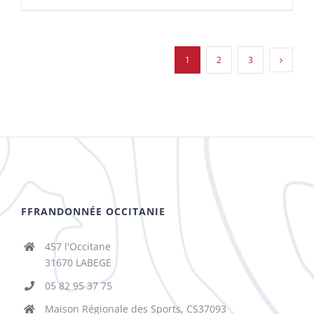
1
2
3
FFRANDONNÉE OCCITANIE
457 l'Occitane
31670 LABEGE
05 82 95 37 75
Maison Régionale des Sports, CS37093