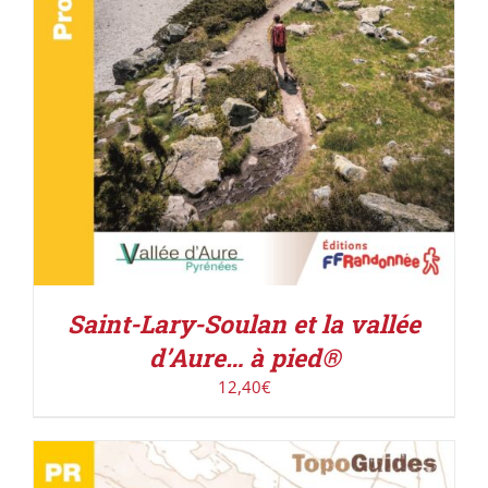
Saint-Lary-Soulan et la vallée
d’Aure… à pied®
12,40
€