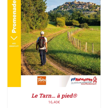
AJOUTER AU PANIER
/
DÉTAILS
Le Tarn… à pied®
16,40
€