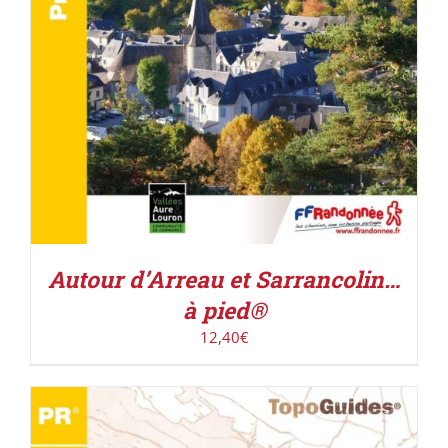
Autour d’Arreau et Sarrancolin…
à pied®
12,40
€