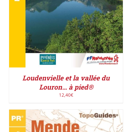
Loudenvielle et la vallée du
Louron… à pied®
12,40
€