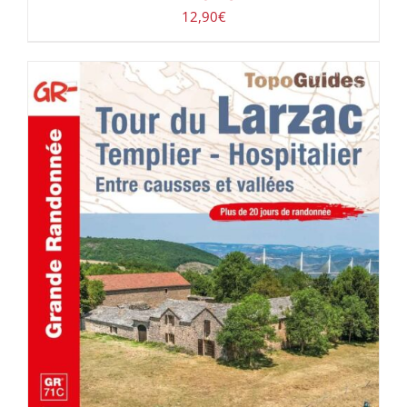
12,90
€
AJOUTER AU PANIER
/
DÉTAILS