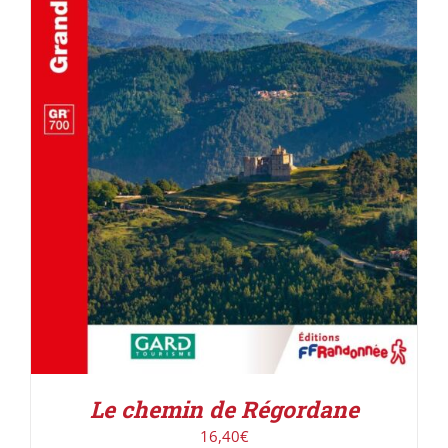
ACHETER LE PRODUIT
/
DÉTAILS
Le chemin de Régordane
16,40
€