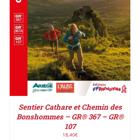
ACHETER LE PRODUIT
/
DÉTAILS
Sentier Cathare et Chemin des
Bonshommes – GR® 367 – GR®
107
18,40
€