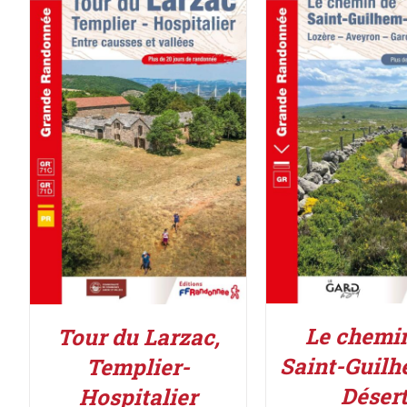
AJOUTER AU PAN
AJOUTER AU PANIER
/
DÉTAILS
DÉTAILS
Le chemi
Tour du Larzac,
Saint-Guilh
Templier-
Déser
Hospitalier