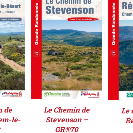
IER
/
AJOUTER AU PANIER
/
ACHETE
DÉTAILS
n de
Le Chemin de
Le 
em-le-
Stevenson –
R
t
GR®70