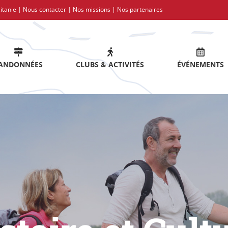
itanie |
Nous contacter
|
Nos missions
|
Nos partenaires
ANDONNÉES
CLUBS & ACTIVITÉS
ÉVÉNEMENTS