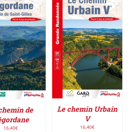
AJOUTER AU PANIER
/
R LE PRODUIT
/
DÉTAILS
DÉTAILS
Le chemin Urbain
chemin de
V
égordane
16,40
€
16,40
€