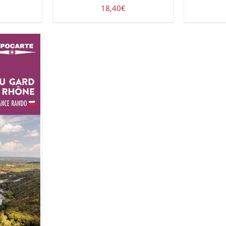
18,40
€
UIT
/