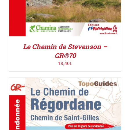
Le Chemin de Stevenson –
GR®70
18,40
€