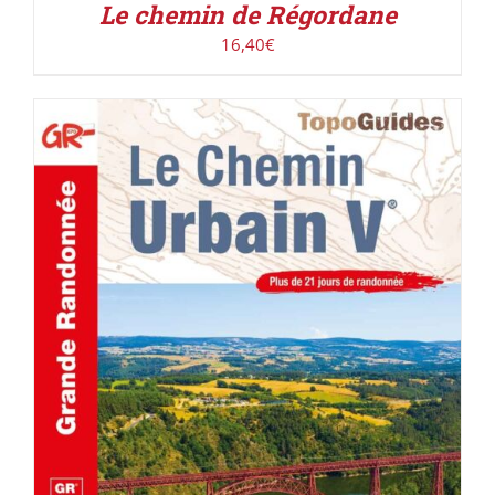
Le chemin de Régordane
16,40
€
AJOUTER AU PANIER
/
DÉTAILS