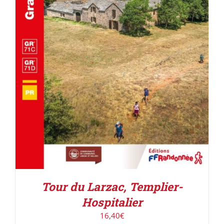
AJOUTER AU PANIER
/
DÉTAILS
Tour du Larzac, Templier-
Hospitalier
16,40
€