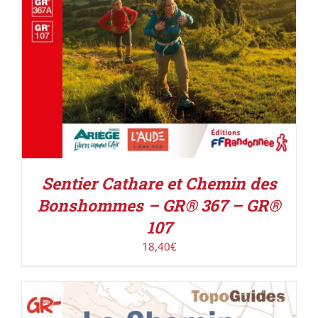
Sentier Cathare et Chemin des
Bonshommes – GR® 367 – GR®
107
18,40
€