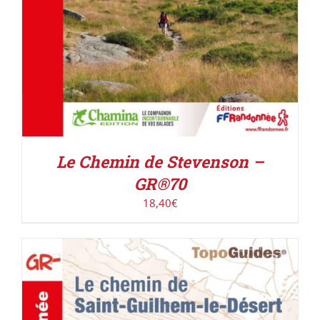
Le Chemin de Stevenson –
GR®70
18,40
€