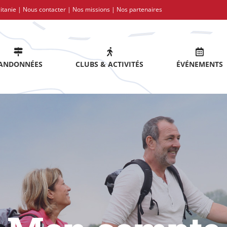
itanie |
Nous contacter
|
Nos missions
|
Nos partenaires
ANDONNÉES
CLUBS & ACTIVITÉS
ÉVÉNEMENTS