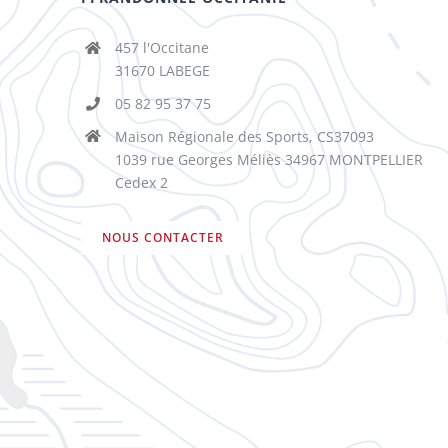
457 l'Occitane
31670 LABEGE
05 82 95 37 75
Maison Régionale des Sports, CS37093
1039 rue Georges Méliès 34967 MONTPELLIER
Cedex 2
NOUS CONTACTER