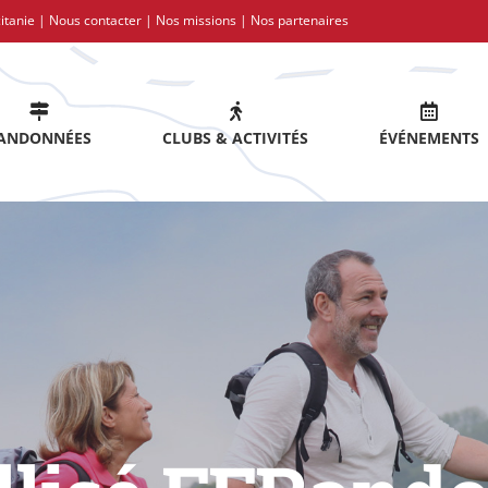
itanie |
Nous contacter
|
Nos missions
|
Nos partenaires
ANDONNÉES
CLUBS & ACTIVITÉS
ÉVÉNEMENTS