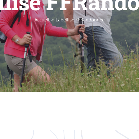
llisé FFRand
Accueil
Labellisé FFRandonnée