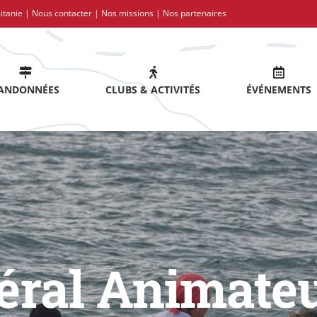
itanie |
Nous contacter
|
Nos missions
|
Nos partenaires
ANDONNÉES
CLUBS & ACTIVITÉS
ÉVÉNEMENTS
éral Animate