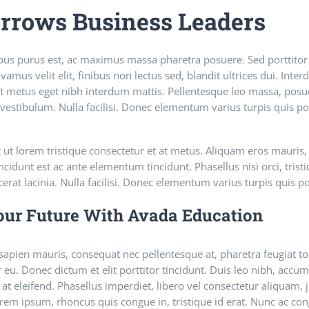
rrows Business Leaders
bus purus est, ac maximus massa pharetra posuere. Sed porttito
mus velit elit, finibus non lectus sed, blandit ultrices dui. Int
et metus eget nibh interdum mattis. Pellentesque leo massa, posuer
d vestibulum. Nulla facilisi. Donec elementum varius turpis quis p
t ut lorem tristique consectetur et at metus. Aliquam eros mauris
cidunt est ac ante elementum tincidunt. Phasellus nisi orci, tristi
cerat lacinia. Nulla facilisi. Donec elementum varius turpis quis p
our Future With Avada Education
apien mauris, consequat nec pellentesque at, pharetra feugiat tor
 eu. Donec dictum et elit porttitor tincidunt. Duis leo nibh, accums
at eleifend. Phasellus imperdiet, libero vel consectetur aliquam, j
orem ipsum, rhoncus quis congue in, tristique id erat. Nunc ac con