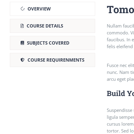
Tomo
OVERVIEW
COURSE DETAILS
Nullam fauci
commodo. Viva
faucibus. In 
SUBJECTS COVERED
felis eleifen
COURSE REQUIRENMENTS
Fusce nec eli
nunc. Nam tin
arcu eget pla
Build Y
Suspendisse s
ligula semper
cursus lorem 
tortor. Sed l