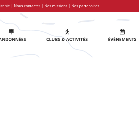
itanie |
Nous contacter
|
Nos missions
|
Nos partenaires
ANDONNÉES
CLUBS & ACTIVITÉS
ÉVÉNEMENTS