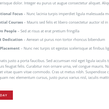
lerisque dolor. Integer eu purus ut augue consectetur aliquet. Al
tional Focus
– Nunc lacinia turpis imperdiet ligula malesuada m
tial Courses
– Mauris sed felis et libero consectetur auctor id in 
On People
– Sed at risus at erat pretium fringilla
t Dedication
– Aenean ut purus non tortor rhoncus bibendum
 Placement
– Nunc nec turpis sit egestas scelerisque at finibus li
tis justo a porta faucibus. Sed accumsan nisl eget ligula iaculis
is feugiat felis. Curabitur non ornare urna, vel congue mauris. N
uet vitae quam vitae commodo. Cras ut metus nibh. Suspendisse co
uam nec elementum cursus, justo purus varius nisl, iaculis matti
ODAY