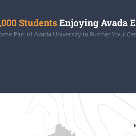
,000 Students
Enjoying Avada 
ome Part of Avada University to Further Your Car