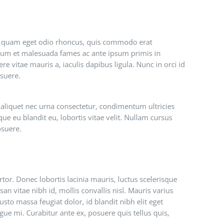
r quam eget odio rhoncus, quis commodo erat
erdum et malesuada fames ac ante ipsum primis in
e vitae mauris a, iaculis dapibus ligula. Nunc in orci id
osuere.
, aliquet nec urna consectetur, condimentum ultricies
que eu blandit eu, lobortis vitae velit. Nullam cursus
osuere.
tor. Donec lobortis lacinia mauris, luctus scelerisque
an vitae nibh id, mollis convallis nisl. Mauris varius
usto massa feugiat dolor, id blandit nibh elit eget
gue mi. Curabitur ante ex, posuere quis tellus quis,