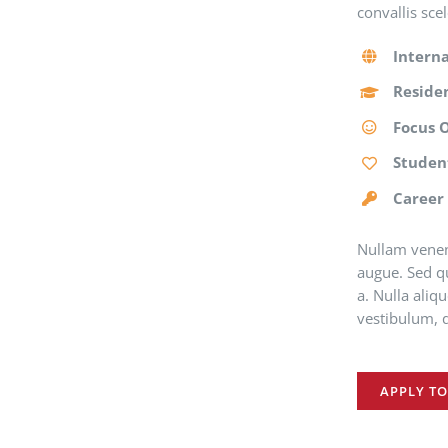
convallis sce
Interna
Residen
Focus 
Studen
Career
Nullam venena
augue. Sed qu
a. Nulla aliq
vestibulum, q
APPLY T