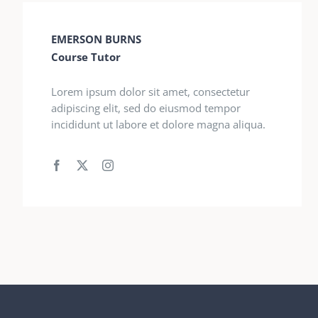
EMERSON BURNS
Course Tutor
Lorem ipsum dolor sit amet, consectetur
adipiscing elit, sed do eiusmod tempor
incididunt ut labore et dolore magna aliqua.