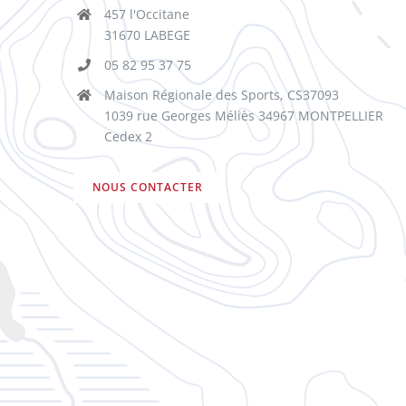
457 l'Occitane
31670 LABEGE
05 82 95 37 75
Maison Régionale des Sports, CS37093
1039 rue Georges Méliès 34967 MONTPELLIER
Cedex 2
NOUS CONTACTER