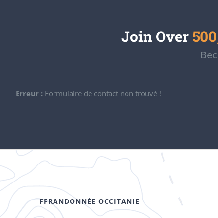
Join Over
500
Bec
Erreur :
Formulaire de contact non trouvé !
FFRANDONNÉE OCCITANIE