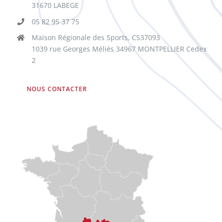
31670 LABEGE
05 82 95 37 75
Maison Régionale des Sports, CS37093
1039 rue Georges Méliès 34967 MONTPELLIER Cedex
2
NOUS CONTACTER