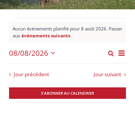
Évènements
Aucun évènements planifié pour 8 août 2026. Passer
for
Notice
aux
évènements suivants
.
8
08/08/2026
Nav
août
Recherch
Jour
Recher
Sélectionnez
de
2026
et
une
vue
Jour précédent
Jour suivant
date.
navigat
Évè
de
S’ABONNER AU CALENDRIER
vues
Évènem