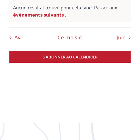
évènements
évènements
évènements
évènements
évènements
évènement
évène
Aucun résultat trouvé pour cette vue. Passer aux
Notice
évènements suivants
.
Avr
Ce mois-ci
Juin
S’ABONNER AU CALENDRIER