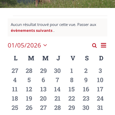
Évènements
Aucun résultat trouvé pour cette vue. Passer aux
Notice
évènements suivants
.
01/05/2026
Nav
Recherch
Mois
Recher
Sélectionnez
de
Calendrier
L
LUNDI
M
MARDI
M
MERCREDI
J
JEUDI
V
VENDREDI
S
SAMEDI
D
DI
et
une
vue
date.
de
navigat
Évè
0
0
0
0
0
0
0
27
28
29
30
1
2
3
Évènements
de
évènements
évènements
évènements
évènements
évènements
évènemen
évèn
0
0
0
0
0
0
0
4
5
6
7
8
9
10
vues
évènements
évènements
évènements
évènements
évènements
évènemen
évène
0
0
0
0
0
0
0
11
12
13
14
15
16
17
Évènem
évènements
évènements
évènements
évènements
évènements
évènement
évène
0
0
0
0
0
0
0
18
19
20
21
22
23
24
évènements
évènements
évènements
évènements
évènements
évènement
évène
0
0
0
0
0
0
0
25
26
27
28
29
30
31