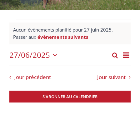
Évènements
Aucun évènements planifié pour 27 juin 2025.
for
Notice
Passer aux
évènements suivants
.
27
27/06/2025
Nav
juin
Recherch
Jour
Recher
Sélectionnez
de
2025
et
une
vue
Jour précédent
Jour suivant
date.
navigat
Évè
de
S’ABONNER AU CALENDRIER
vues
Évènem