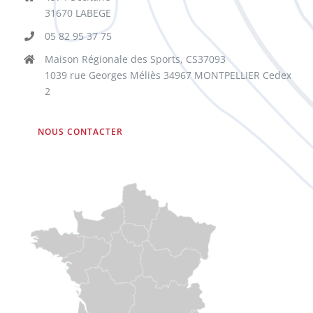
31670 LABEGE
05 82 95 37 75
Maison Régionale des Sports, CS37093
1039 rue Georges Méliès 34967 MONTPELLIER Cedex
2
NOUS CONTACTER