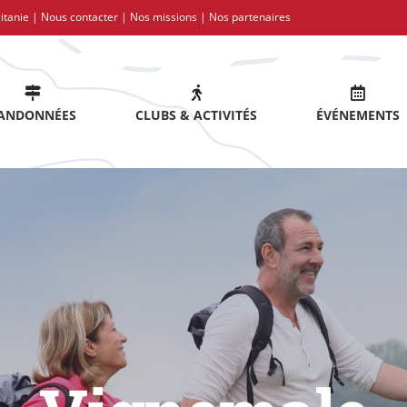
itanie |
Nous contacter
|
Nos missions
|
Nos partenaires
ANDONNÉES
CLUBS & ACTIVITÉS
ÉVÉNEMENTS