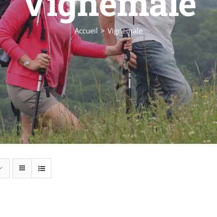
Vignemale
Accueil
Vignemale