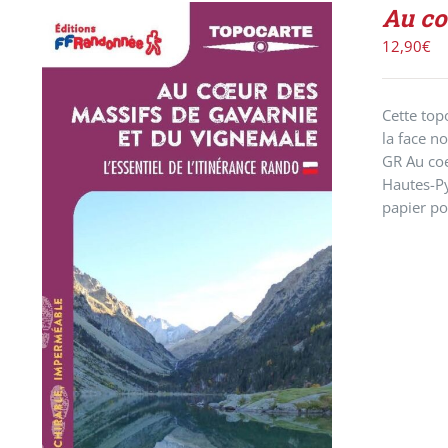
Au co
12,90
€
Cette top
la face n
GR Au coe
Hautes-P
papier po
AJOUTER AU PANIER
/
DÉTAILS