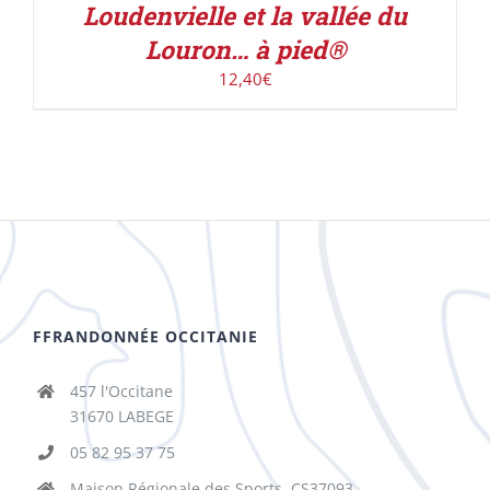
Loudenvielle et la vallée du
Louron… à pied®
12,40
€
FFRANDONNÉE OCCITANIE
457 l'Occitane
31670 LABEGE
05 82 95 37 75
Maison Régionale des Sports, CS37093