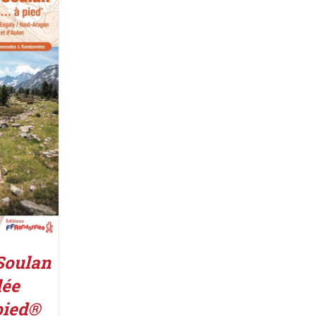
UIT
/
Soulan
lée
pied®