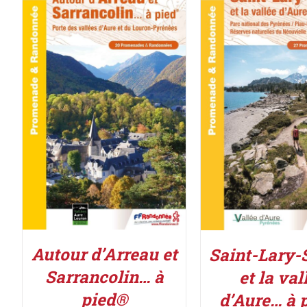
ACHETER LE PRODUIT
/
ACHETER LE PROD
DÉTAILS
DÉTAILS
Autour d’Arreau et
Saint-Lary-
Sarrancolin… à
et la val
pied®
d’Aure… à 