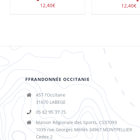
12,40
€
12,40
€
FFRANDONNÉE OCCITANIE
457 l'Occitane
31670 LABEGE
05 82 95 37 75
Maison Régionale des Sports, CS37093
1039 rue Georges Méliès 34967 MONTPELLIER
Cedex 2