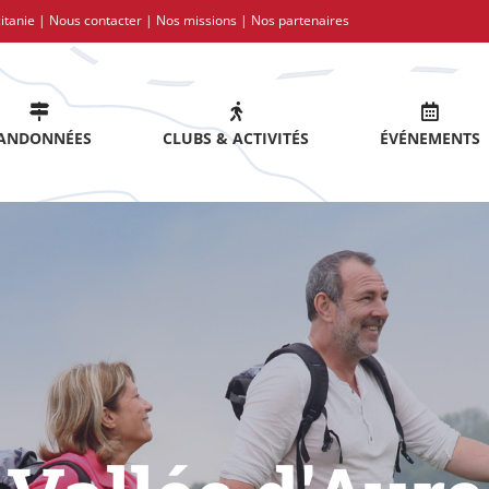
itanie |
Nous contacter
|
Nos missions
|
Nos partenaires
ANDONNÉES
CLUBS & ACTIVITÉS
ÉVÉNEMENTS